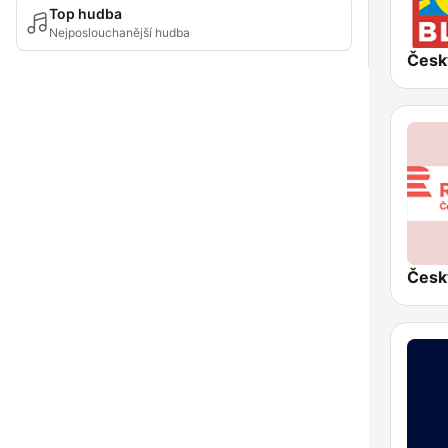
Top hudba
Nejposlouchanější hudba
Česk