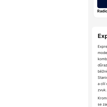
Radi
Exp
Expre
moder
kombi
důraz
běžně
Stani
a cíl
zvuk.
Kromě
se za