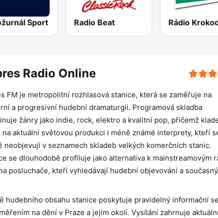
ožurnál Sport
Radio Beat
res Radio Online
s FM je metropolitní rozhlasová stanice, která se zaměřuje na
ní a progresivní hudební dramaturgii. Programová skladba
nuje žánry jako indie, rock, elektro a kvalitní pop, přičemž klad
 na aktuální světovou produkci i méně známé interprety, kteří s
 neobjevují v seznamech skladeb velkých komerčních stanic.
ce se dlouhodobě profiluje jako alternativa k mainstreamovým r
í na posluchače, kteří vyhledávají hudební objevování a současný
 hudebního obsahu stanice poskytuje pravidelný informační se
měřením na dění v Praze a jejím okolí. Vysílání zahrnuje aktuáln