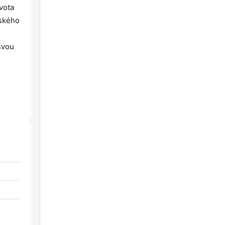
vota
tského
svou