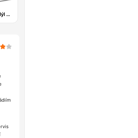
Rádio Krokodýl FM
e
e
ádiím
rvis
í