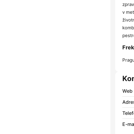
zprav
v met
život
kombi
pestr
Frek
Prag
Ko
Web
Adre
Telef
E-mai