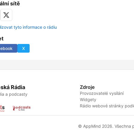
ální sítě
lizovat tyto informace o rádiu
et
cebook
X
ská Rádia
Zdroje
Provozovatelé vysílání
ia a podcasty
Widgety
Rádio webové stránky podl
© AppMind 2026. Všechna p