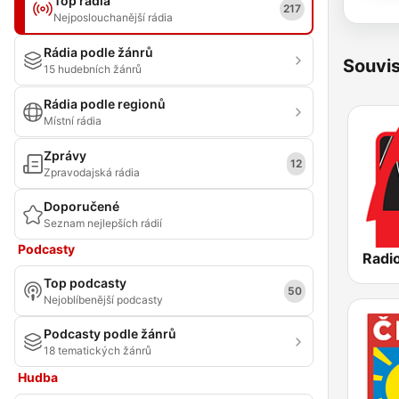
Top rádia
217
Nejposlouchanější rádia
Rádia podle žánrů
Souvis
15 hudebních žánrů
Rádia podle regionů
Místní rádia
Zprávy
12
Zpravodajská rádia
Doporučené
Seznam nejlepších rádií
Podcasty
Radio
Top podcasty
50
Nejoblíbenější podcasty
Podcasty podle žánrů
18 tematických žánrů
Hudba