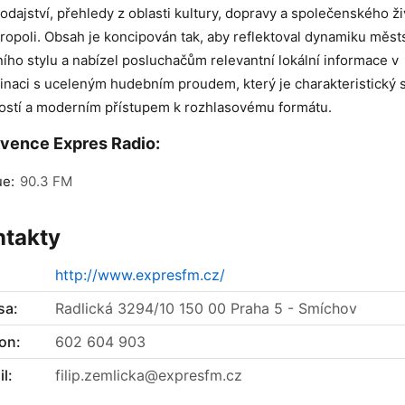
odajství, přehledy z oblasti kultury, dopravy a společenského ži
ropoli. Obsah je koncipován tak, aby reflektoval dynamiku měs
ního stylu a nabízel posluchačům relevantní lokální informace v
naci s uceleným hudebním proudem, který je charakteristický 
ostí a moderním přístupem k rozhlasovému formátu.
vence Expres Radio:
ue:
90.3 FM
ntakty
http://www.expresfm.cz/
sa:
Radlická 3294/10 150 00 Praha 5 - Smíchov
on:
602 604 903
l:
filip.zemlicka@expresfm.cz