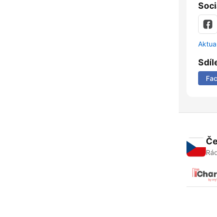
Soci
Aktua
Sdíl
Fa
Če
Rád