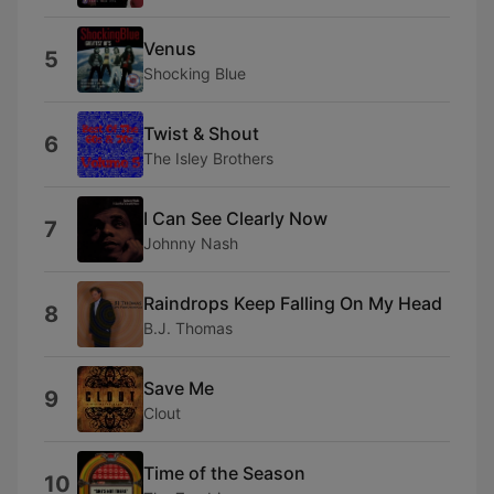
Venus
5
Shocking Blue
Twist & Shout
6
The Isley Brothers
I Can See Clearly Now
7
Johnny Nash
Raindrops Keep Falling On My Head
8
B.J. Thomas
Save Me
9
Clout
Time of the Season
10