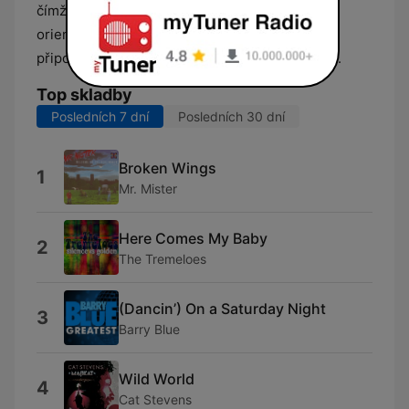
čímž doplňuje celkový charakter vysílání
orientovaného na odpočinkový poslech a
připomínku zásadních milníků hudební historie.
Top skladby
Posledních 7 dní
Posledních 30 dní
Broken Wings
1
Mr. Mister
Here Comes My Baby
2
The Tremeloes
(Dancin’) On a Saturday Night
3
Barry Blue
Wild World
4
Cat Stevens