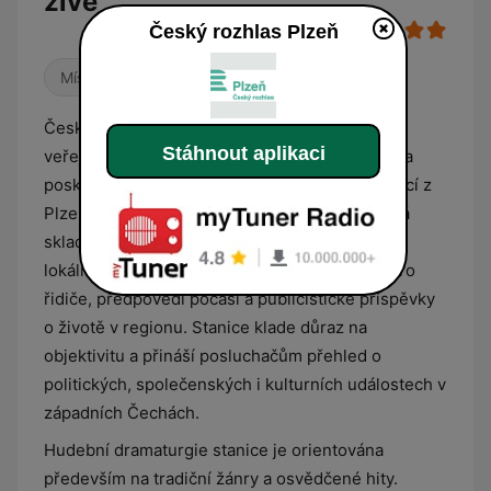
živě
Český rozhlas Plzeň
Místní
Český rozhlas Plzeň je regionální stanice
Stáhnout aplikaci
veřejnoprávního rozhlasu, která se zaměřuje na
poskytování aktuálního zpravodajství a informací z
Plzeňského a Karlovarského kraje. Programová
skladba je postavena na detailním mapování
lokálního dění, zahrnující servisní informace pro
řidiče, předpovědi počasí a publicistické příspěvky
o životě v regionu. Stanice klade důraz na
objektivitu a přináší posluchačům přehled o
politických, společenských i kulturních událostech v
západních Čechách.
Hudební dramaturgie stanice je orientována
především na tradiční žánry a osvědčené hity.