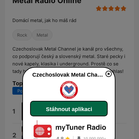
Metal Radio Online
Domácí metal, jak ho máš rád
Rock
Metal
Czechoslovak Metal Channel je kanál pro všechny,
co podporují český a slovenský metal. Staré pecky i
nové kapely, klasika i underground. Prostě co se
tady hraje, stojí za to. Dej si domácí metal – nahlas!
Czechoslovak Metal Channel
Top skladby
Posledních 7 dní
Posledních 30 dní
Druhý dech
Stáhnout aplikaci
1
Druhý dech
Creator of Time
2