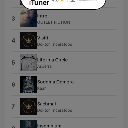
Eagleheart
Intro
3
OUTLET FICTION
V siti
4
Doktor Triceratops
Life in a Circle
5
Asperra
Sodoma Gomora
6
Kaar
Sachmat
7
Doktor Triceratops
Insomnium