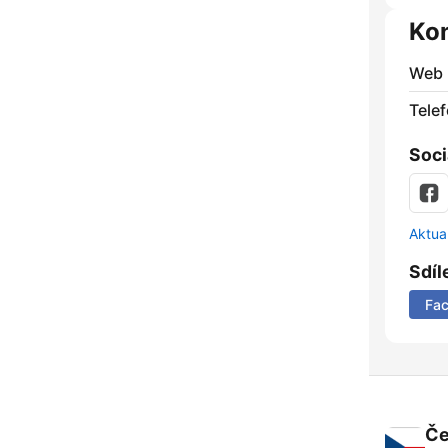
Ko
Web
Telef
Soci
Aktua
Sdíl
Fa
Če