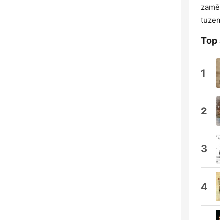
zaměř
tuzem
Top 
1
2
3
4