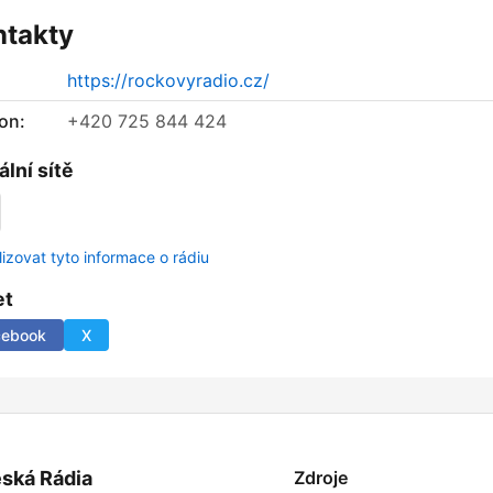
ntakty
https://rockovyradio.cz/
on:
+420 725 844 424
ální sítě
lizovat tyto informace o rádiu
et
cebook
X
ská Rádia
Zdroje