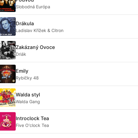
Slobodná Európa
Drákula
Ladislav Křížek & Citron
Zakázaný Ovoce
Driák
Emily
Rybičky 48
Walda styl
Walda Gang
Introclock Tea
Five O'clock Tea