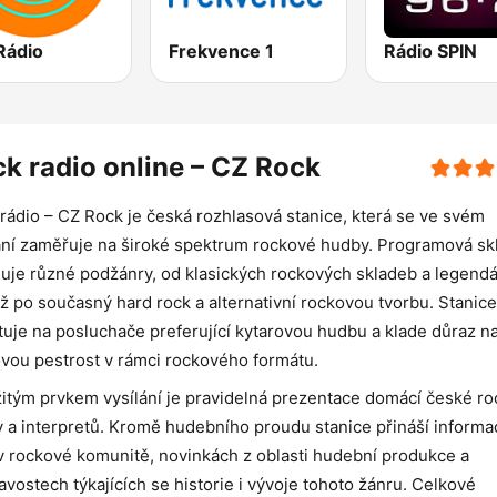
Rádio
Frekvence 1
Rádio SPIN
k radio online – CZ Rock
rádio – CZ Rock je česká rozhlasová stanice, která se ve svém
ání zaměřuje na široké spektrum rockové hudby. Programová sk
uje různé podžánry, od klasických rockových skladeb a legend
až po současný hard rock a alternativní rockovou tvorbu. Stanice
tuje na posluchače preferující kytarovou hudbu a klade důraz n
vou pestrost v rámci rockového formátu.
itým prvkem vysílání je pravidelná prezentace domácí české r
 a interpretů. Kromě hudebního proudu stanice přináší informa
v rockové komunitě, novinkách z oblasti hudební produkce a
avostech týkajících se historie i vývoje tohoto žánru. Celkové