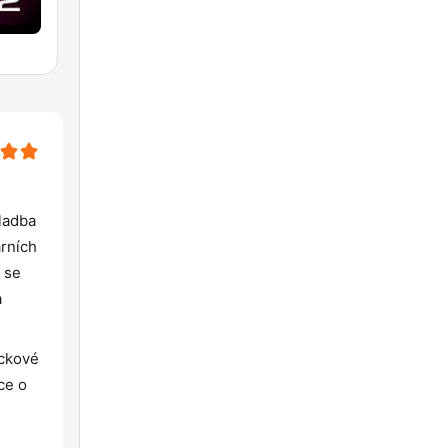
ladba
árních
 se
a
ockové
ce o