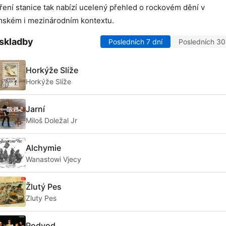
ení stanice tak nabízí ucelený přehled o rockovém dění v
ském i mezinárodním kontextu.
skladby
Posledních 7 dní
Posledních 30
Horkýže Slíže
Horkýže Slíže
Jarní
Miloš Doležal Jr
Alchymie
Wanastowi Vjecy
Žlutý Pes
Zluty Pes
Podvod