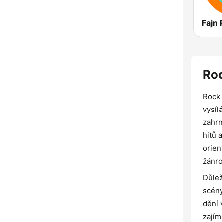
Fajn 
Roc
Rock 
vysíl
zahrn
hitů 
orien
žánro
Důlež
scény
dění 
zajím