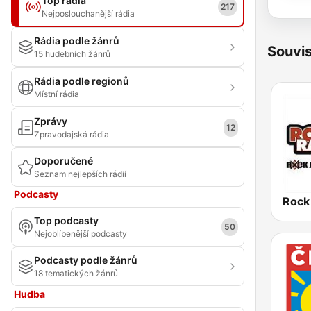
Top rádia
217
Nejposlouchanější rádia
Rádia podle žánrů
Souvis
15 hudebních žánrů
Rádia podle regionů
Místní rádia
Zprávy
12
Zpravodajská rádia
Doporučené
Seznam nejlepších rádií
Podcasty
Rock
Top podcasty
50
Nejoblíbenější podcasty
Podcasty podle žánrů
18 tematických žánrů
Hudba