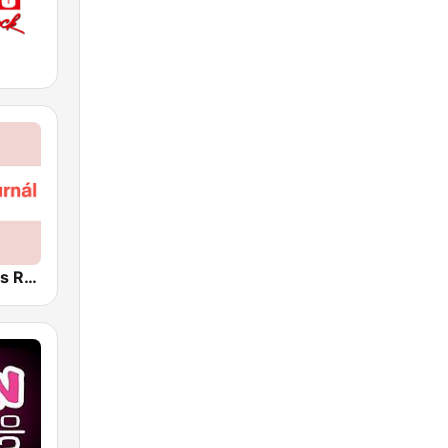
Český rozhlas Radiožurnál