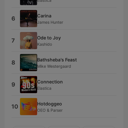
Elastica
Carina
6
James Hunter
Ode to Joy
7
Kashido
Bathsheba's Feast
8
Mike Westergaard
Connection
9
Elastica
Hotdoggeo
10
OEO & Parser