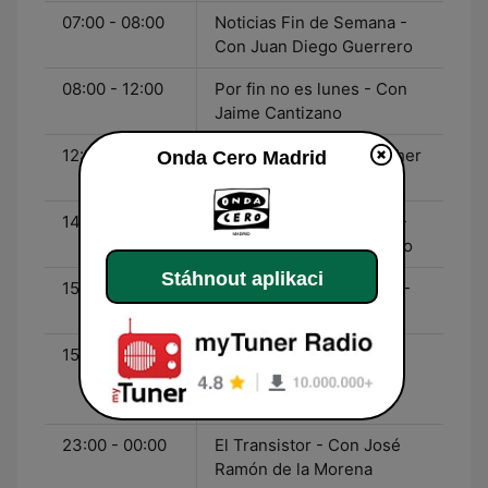
07:00 - 08:00
Noticias Fin de Semana -
Con Juan Diego Guerrero
08:00 - 12:00
Por fin no es lunes - Con
Jaime Cantizano
12:00 - 14:00
Gente Viajera - Con Esther
Onda Cero Madrid
Eiros
14:00 - 15:00
Noticias Fin de Semana -
Con Juan Diego Guerrero
Stáhnout aplikaci
15:00 - 15:30
Como el Perro y el Gato -
Con Carlos Rodríguez
15:30 - 23:00
Radioestadio - Con
Antonio Esteva y Javier
Ruiz Taboada
23:00 - 00:00
El Transistor - Con José
Ramón de la Morena