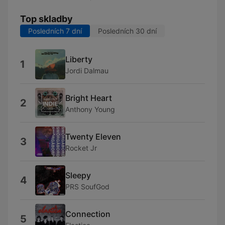
Top skladby
Posledních 7 dní
Posledních 30 dní
Liberty
1
Jordi Dalmau
Bright Heart
2
Anthony Young
Twenty Eleven
3
Rocket Jr
Sleepy
4
PRS SoufGod
Connection
5