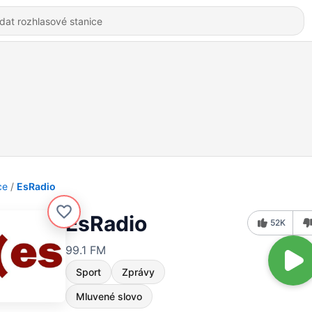
ce
EsRadio
EsRadio
52K
99.1 FM
Sport
Zprávy
Mluvené slovo