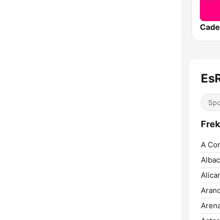
Cade
Es
Spo
Frek
A Cor
Albac
Alica
Arand
Arena