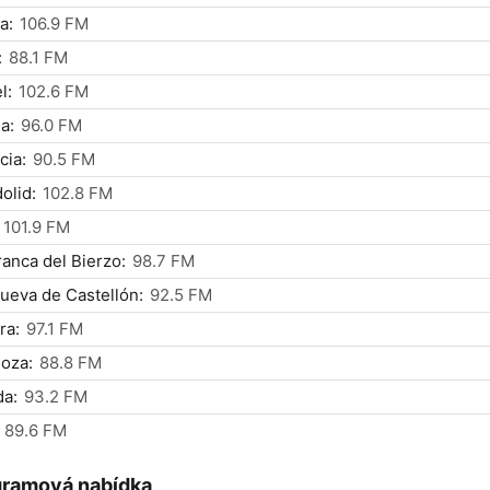
a:
106.9 FM
:
88.1 FM
l:
102.6 FM
a:
96.0 FM
cia:
90.5 FM
dolid:
102.8 FM
101.9 FM
franca del Bierzo:
98.7 FM
nueva de Castellón:
92.5 FM
ra:
97.1 FM
oza:
88.8 FM
da:
93.2 FM
89.6 FM
gramová nabídka