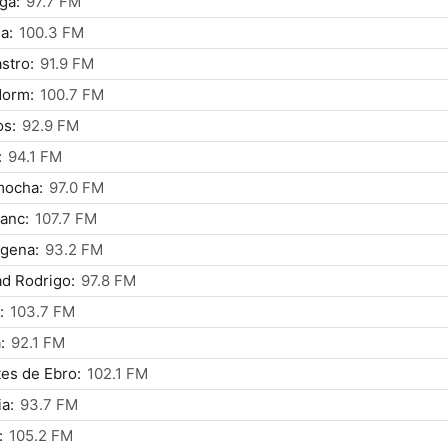
ga:
97.7 FM
a:
100.3 FM
stro:
91.9 FM
dorm:
100.7 FM
os:
92.9 FM
:
94.1 FM
mocha:
97.0 FM
anc:
107.7 FM
gena:
93.2 FM
d Rodrigo:
97.8 FM
:
103.7 FM
:
92.1 FM
es de Ebro:
102.1 FM
a:
93.7 FM
:
105.2 FM