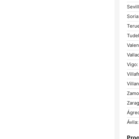
Sevill
Soria
Terue
Tudel
Valen
Valla
Vigo:
Villa
Villa
Zamo
Zarag
Ágre
Ávila:
Pro