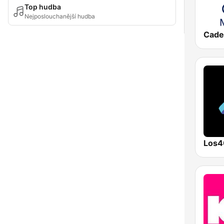
Top hudba
Nejposlouchanější hudba
Los4