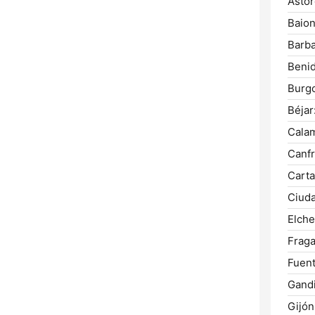
Astor
Baion
Barba
Beni
Burg
Béjar
Cala
Canfr
Carta
Ciuda
Elche
Fraga
Fuent
Gandi
Gijón