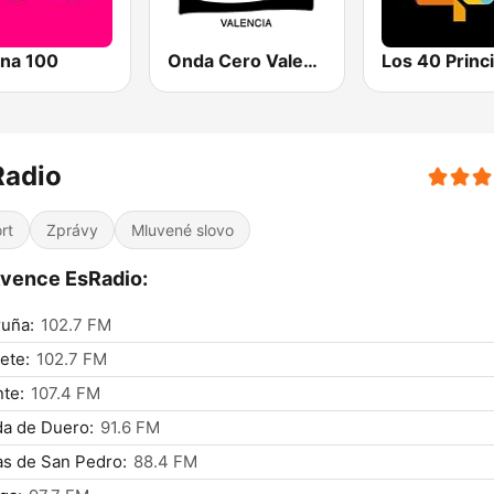
na 100
Onda Cero Valencia
Radio
rt
Zprávy
Mluvené slovo
vence EsRadio:
uña:
102.7 FM
ete:
102.7 FM
nte:
107.4 FM
a de Duero:
91.6 FM
s de San Pedro:
88.4 FM