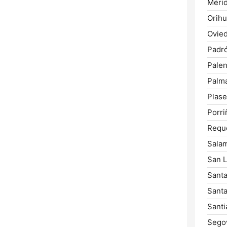
Mérid
Orihu
Ovied
Padr
Palen
Palm
Plase
Porri
Requ
Sala
San L
Santa
Santa
Santi
Segov