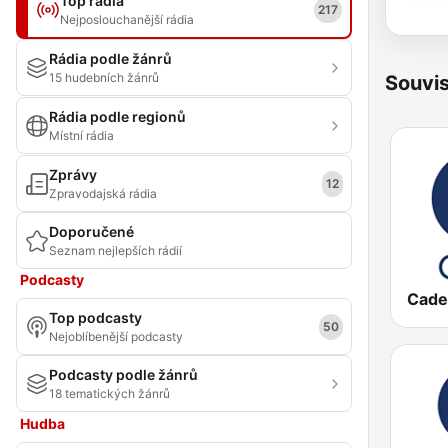
Top rádia
217
Nejposlouchanější rádia
Rádia podle žánrů
15 hudebních žánrů
Souvis
Rádia podle regionů
Místní rádia
Zprávy
12
Zpravodajská rádia
Doporučené
Seznam nejlepších rádií
Podcasty
Cade
Top podcasty
50
Nejoblíbenější podcasty
Podcasty podle žánrů
18 tematických žánrů
Hudba