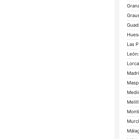
Gran
Graus
Guada
Hues
Las P
León:
Lorca
Madri
Masp
Medi
Melill
Monti
Murci
Málag