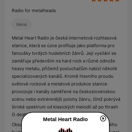
Radio for metalheads
Metal
Metal Heart Radio je česká internetová rozhlasová
stanice, která se úzce profiluje jako platforma pro
fanoušky tvrdých hudebních žánrů. Její vysílání se
zaměřuje především na hard rock a různé odnože
heavy metalu, přičemž posluchačům nabízí několik
specializovaných kanálů. Kromě hlavního proudu
světové rockové a metalové produkce stanice
provozuje i kanály zaměřené na československou
scénu nebo extrémnější polohy žánru, čímž pokrývá
široké spektrum od klasických melodií až po thrash
či death metal.
Metal Heart Radio
Obsahová náplň stanice přesahuje rámec pouhého