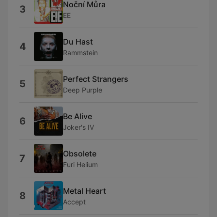
Noční Můra
3
EE
Du Hast
4
Rammstein
Perfect Strangers
5
Deep Purple
Be Alive
6
Joker's IV
Obsolete
7
Furi Helium
Metal Heart
8
Accept