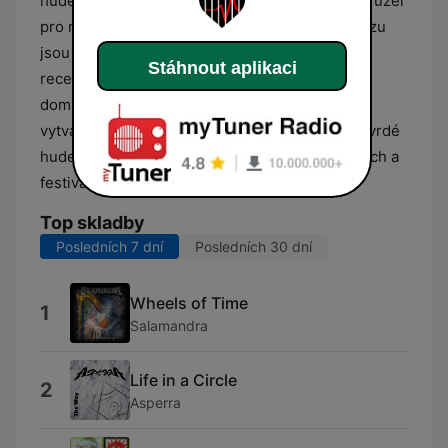
hudebního přehrávače a slouží jako informační uzel
pro metalovou komunitu. Součástí jejího provozu
jsou pravidelné aktualizace o nových albech,
Stáhnout aplikaci
recenze, tiskové zprávy z oboru a rozhovory s
domácími i zahraničními interprety. Stanice tak
vytváří ucelený prostor pro sledování dění na tvrdé
hudební scéně, včetně informování o koncertech a
festivalech v České republice i v Evropě.
Top skladby
Posledních 7 dní
Posledních 30 dní
Wheels of Time
1
Salamandra
Life in a Circle
2
Asperra