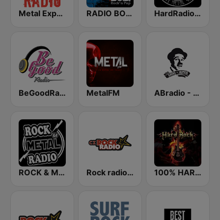
Metal Express
RADIO BOB! Punk
HardRadio.com
BeGoodRadio - 80s Metal
MetalFM
ABradio - Humor
ROCK & METAL
Rock radio – CZ Rock
100% HARD ROCK