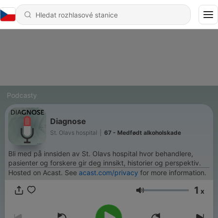
Podcasty
Diagnose
St. Olavs hospital
|
67 - Medfødt alkoholskade
Bli med på innsiden av St. Olavs hospital hvor behandlere,
pasienter og forskere gir deg innsikt, historier og perspektiv.
Hosted on Acast. See
acast.com/privacy
for more information.
1
x
Hlasitost