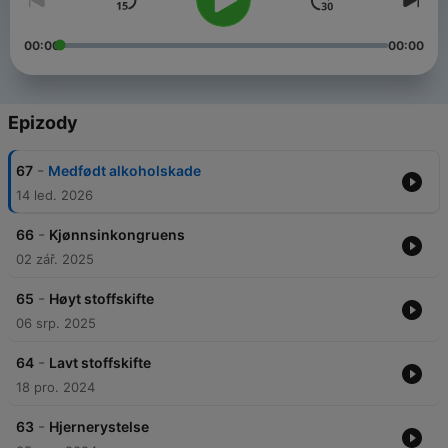
00:00
00:00
Epizody
-
67
Medfødt alkoholskade
14 led. 2026
-
66
Kjønnsinkongruens
02 zář. 2025
-
65
Høyt stoffskifte
06 srp. 2025
-
64
Lavt stoffskifte
18 pro. 2024
-
63
Hjernerystelse