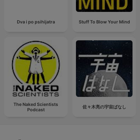
Dva i po psihijatra
Stuff To Blow Your Mind
The Naked Scientists
佐々木亮の宇宙ばなし
Podcast