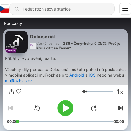
Podcasty
Dokuseriál
Český rozhlas
|
286 - Ženy-bohyně (3/3). Proč je
luxus cítit se ženou?
Příběhy, vyprávění, realita.
Všechny díly podcastu Dokuseriál můžete pohodlně poslouchat
v mobilní aplikaci mujRozhlas pro
Android
a
iOS
nebo na webu
mujRozhlas.cz
.
1
x
Hlasitost
00:00
00:00