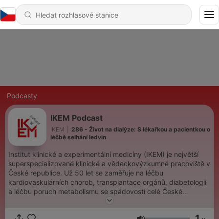
Podcasty
IKEM Podcast
IKEM
|
286 - Život na dialýze: S lékařkou a pacientkou o
léčbě selhání ledvin
Institut klinické a experimentální medicíny (IKEM) je největší
superspecializované klinické a vědeckovýzkumné pracoviště v
České republice. Už 50 let se zaměřuje na léčbu
kardiovaskulárních chorob, transplantace orgánů, diabetologii
a léčbu poruch metabolismu se spádovostí celé České
republiky.
1