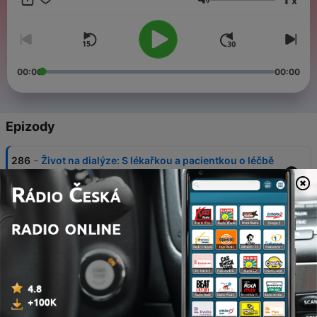
x
Hlasitost
00:00
00:00
Epizody
-
286
Život na dialýze: S lékařkou a pacientkou o léčbě
selhání ledvin
03 srp. 2026
-
285
Světový den hepatitidy
27 čvc. 2026
-
284
Únava, přibírání, problémy s plodností. Štítná
žláza ovlivňuje celé naše tělo.
20 čvc. 2026
-
283
Realita života s obezitou: S pacientem a lékařem