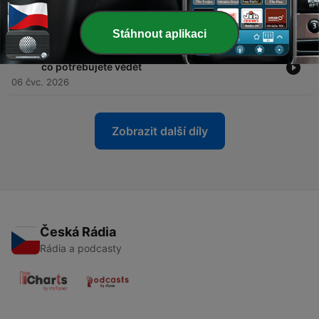
o předsudcích a léčbě
13 čvc. 2026
Stáhnout aplikaci
-
282
První pomoc u dětí i dospělých: To nejdůležitější,
co potřebujete vědět
06 čvc. 2026
Zobrazit další díly
Česká Rádia
Rádia a podcasty