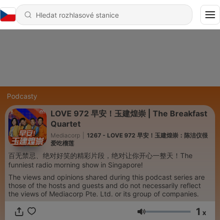
Podcasty
LOVE 972 早安！玉建煌崇 | The Breakfast
Quartet
Mediacorp
|
1267 - LOVE 972 早安！玉建煌崇：陈洁仪很
爱吃榴莲
百无禁忌、绝对好笑的精彩片段，绝对让你开心一整天！The
funniest radio morning show in Singapore!
The views and opinions shared during this podcast series are
those of the hosts and guests and do not necessarily reflect
the views of Mediacorp Pte. Ltd. or its group of companies.
1
x
Hlasitost