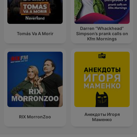
Darren “Whackhead”
Tomás Va A Morir
Simpson’s prank calls on
Kfm Mornings
Анекдоты Игоря
RIX MorronZoo
Маменко