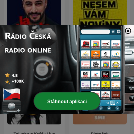
La riposte
Nesem Vám Noviny
Stáhnout aplikaci
Talkshow Koťák Live
Piatoček