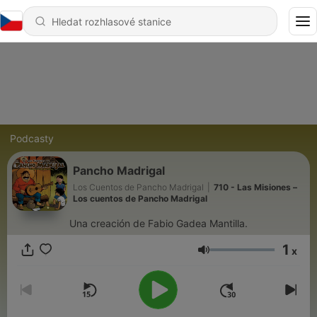
Podcasty
Pancho Madrigal
Los Cuentos de Pancho Madrigal
|
710 - Las Misiones –
Los cuentos de Pancho Madrigal
Una creación de Fabio Gadea Mantilla.
1
x
Hlasitost