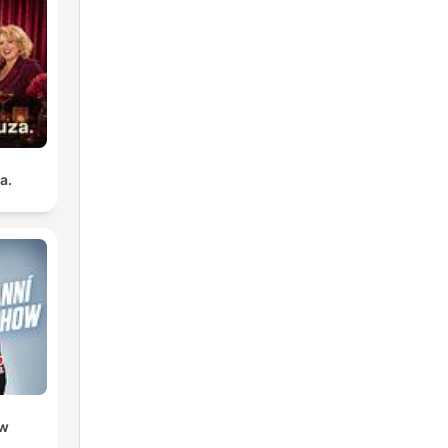
a.
ow