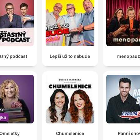
00:01:40 · Die Gruppe diskutiert die empfundene Unfreiheit
durch regulatorische Vorgaben.
stný podcast
Lepší už to nebude
menopauz
Omeletky
Chumelenice
Ranní sh