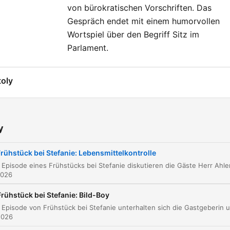
von bürokratischen Vorschriften. Das
Gespräch endet mit einem humorvollen
Wortspiel über den Begriff Sitz im
Parlament.
toly
Frühstück bei Stefanie und Vorstellung der Gä
00:00:06
Probleme mit der Lebensmittelkontrolle und M
00:00:25
y
Temperatur
Regulierungen bezüglich Haustieren im Laden
00:00:58
rühstück bei Stefanie: Lebensmittelkontrolle
Abschluss und Wortspiel
00:01:58
2026
liknutím na kapitolu přejdete přímo na daný moment
Frühstück bei Stefanie: Bild-Boy
ní body
2026