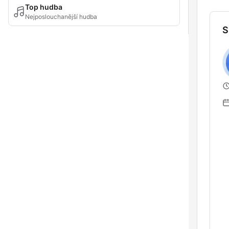
Top hudba
Nejposlouchanější hudba
S