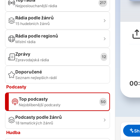
217
Nejposlouchanější rádia
Rádia podle žánrů
15 hudebních žánrů
Rádia podle regionů
Místní rádia
Zprávy
12
Zpravodajská rádia
Doporučené
Seznam nejlepších rádií
00
Podcasty
Top podcasty
50
Nejoblíbenější podcasty
Podcasty podle žánrů
18 tematických žánrů
Sh
Hudba