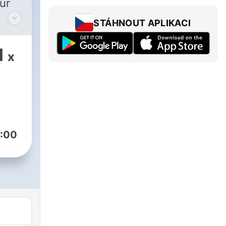
ur
STÁHNOUT APLIKACI
n
,
1
x
hema
t
:00
ren
 2