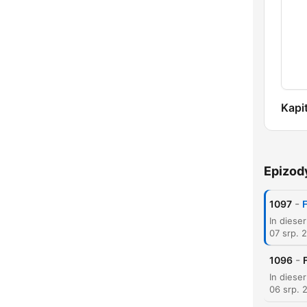
Kapi
Epizod
-
1097
F
07 srp. 
K
-
1096
Hlav
06 srp. 