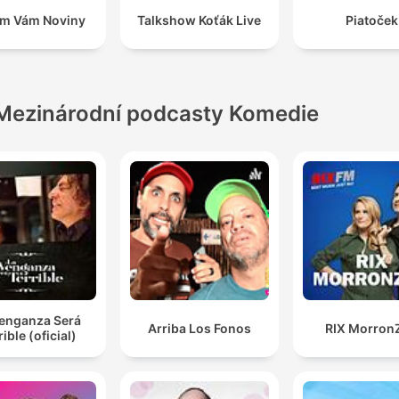
m Vám Noviny
Talkshow Koťák Live
Piatoček
Mezinárodní podcasty Komedie
Venganza Será
Arriba Los Fonos
RIX Morron
rible (oficial)