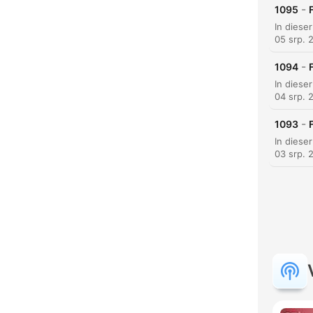
-
1095
05 srp. 
-
1094
04 srp. 
-
1093
03 srp. 