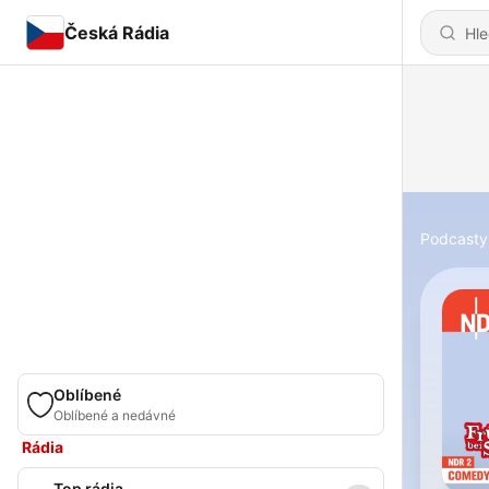
Česká Rádia
Podcasty
Oblíbené
Oblíbené a nedávné
Rádia
Top rádia