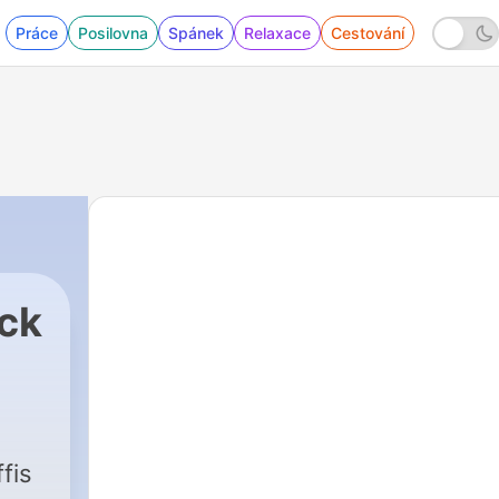
Práce
Posilovna
Spánek
Relaxace
Cestování
ück
fis