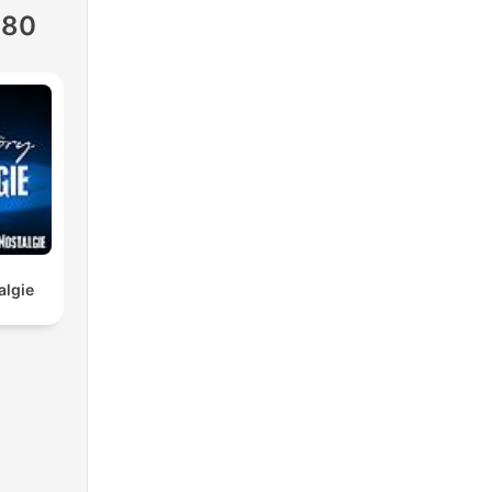
 80
algie