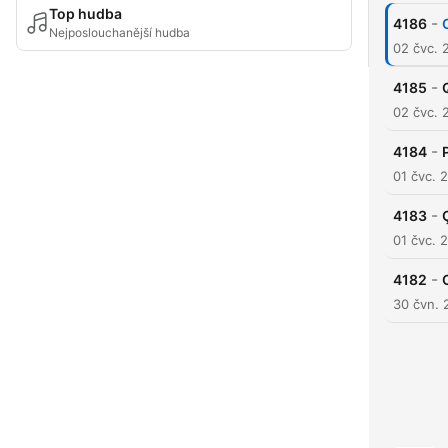
Top hudba
-
4186
Nejposlouchanější hudba
02 čvc. 
-
4185
02 čvc. 
-
4184
01 čvc. 
-
4183
01 čvc. 
-
4182
30 čvn. 