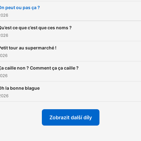
On peut ou pas ça ?
2026
Qu’est ce que c’est que ces noms ?
2026
Petit tour au supermarché !
2026
Ça caille non ? Comment ça ça caille ?
2026
Oh la bonne blague
2026
Zobrazit další díly