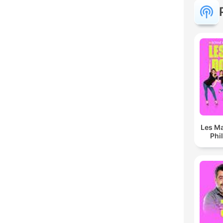
Les Ma
Phi