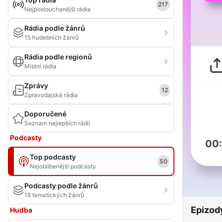
217
Nejposlouchanější rádia
Rádia podle žánrů
15 hudebních žánrů
Rádia podle regionů
Místní rádia
Zprávy
12
Zpravodajská rádia
Doporučené
Seznam nejlepších rádií
Podcasty
00
Top podcasty
50
Nejoblíbenější podcasty
Podcasty podle žánrů
18 tematických žánrů
Epizod
Hudba