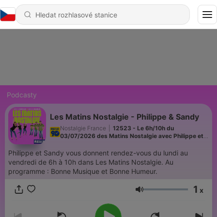
Podcasty
Les Matins Nostalgie - Philippe & Sandy
Nostalgie France
|
12523 - Le 6h/10h du
03/07/2026 des Matins Nostalgie avec Philippe et
Sandy !
Philippe et Sandy vous donnent rendez-vous du lundi au
vendredi de 6h à 10h dans Les Matins Nostalgie. Au
programme : Bonne Musique et Bonne Humeur.
1
x
Hlasitost