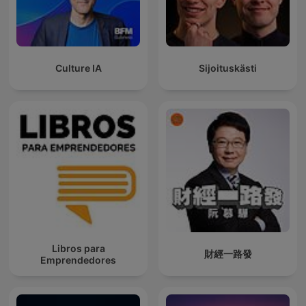
Culture IA
Sijoituskästi
Libros para
財經一路發
Emprendedores