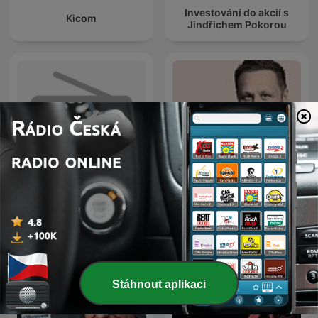
Investování do akcií s
Kicom
Jindřichem Pokorou
Štěpení
Po čuni
Stáhnout aplikaci