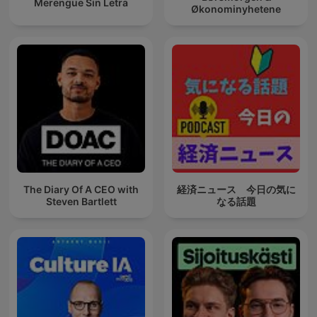
Merengue Sin Letra
Økonominyhetene
The Diary Of A CEO with
経済ニュース 今日の気に
Steven Bartlett
なる話題