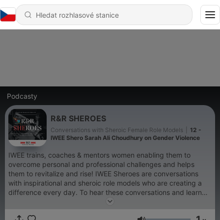
Podcasty
R&R SHEROES
Conversations with Sheroic Female Role Models
|
12 -
IWEE Shero Sarah Ali Choudhury on Gender Violence
IWEE trains, coaches & mentors women enabling them to
overcome personal and professional challenges and helps
them to revitalize and rise! IWEE Sheroes are conversations
with inspirational and sheroic role models who are creating a
difference every day. To hear these conversations and learn
more, subscribe to www.iweevents.com
1