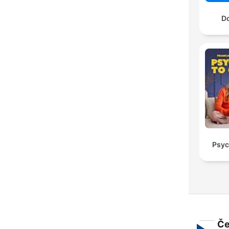
Do
Psyc
Če