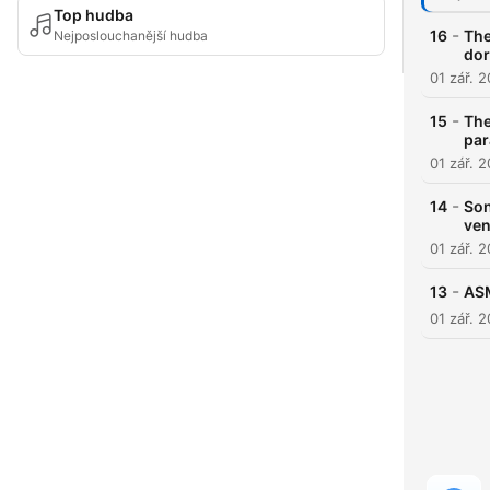
Top hudba
-
16
The
Nejposlouchanější hudba
dor
01 zář. 
-
15
The
par
01 zář. 
-
14
Son
ven
01 zář. 
-
13
ASM
01 zář. 