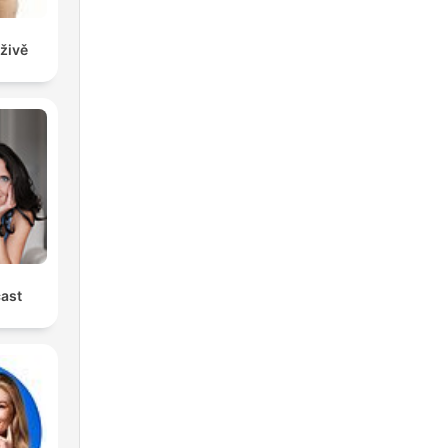
živě
ast