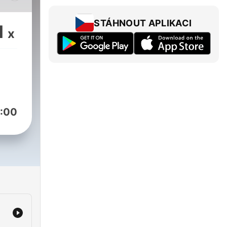
les
STÁHNOUT APLIKACI
1
x
y
 de
:00