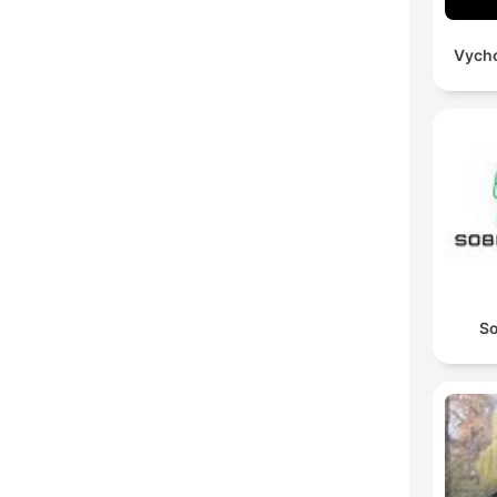
Vycho
So