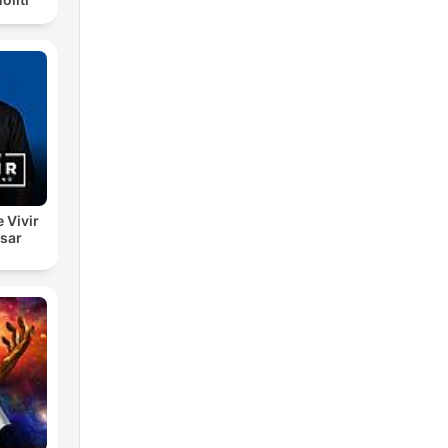
e Vivir
esar