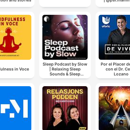
Sleep Podcast by Slow
Por el Placer d
ulness in Voce
| Relaxing Sleep
con el Dr. C
Sounds & Sleep
Lozano
Stories | Nature Sound
For Sleep | ASMR