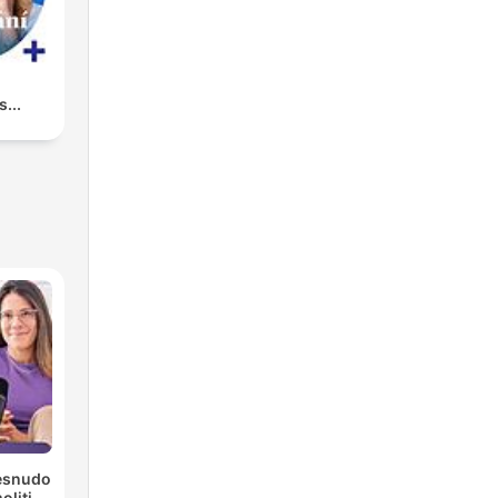
...
Desnudo
liti