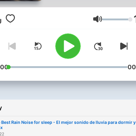
para meditar y para dormir
mejor. Sonidos con los cua
al cerrar los ojos podrás
Hlasitost
navegar por otros rumbos 
lograrás un completo relax
cuerpo, mente y alma.
:00
00
y
 Best Rain Noise for sleep - El mejor sonido de lluvia para dormir y
ax
022