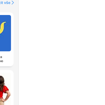
it vše
ія
ою