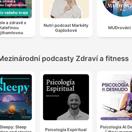
le a zdravě s
Nutri podcast Markéty
Kateřinou
MUDrování s
Gajdošové
jthamlovou
Mezinárodní podcasty Zdraví a fitness
Sleepy: Sleep
Psicologia Al 
Psicología Espiritual
tion and stories
| @psi.mammo