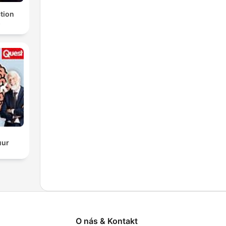
ction
s
uur
O nás & Kontakt