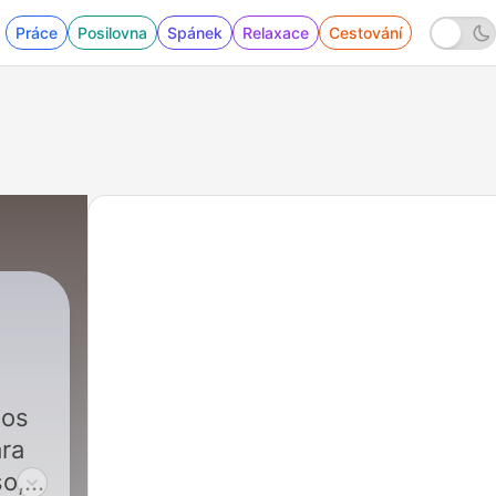
Práce
Posilovna
Spánek
Relaxace
Cestování
|
17 - The Best Rain Noise for sleep - El m
dos
ara
so,