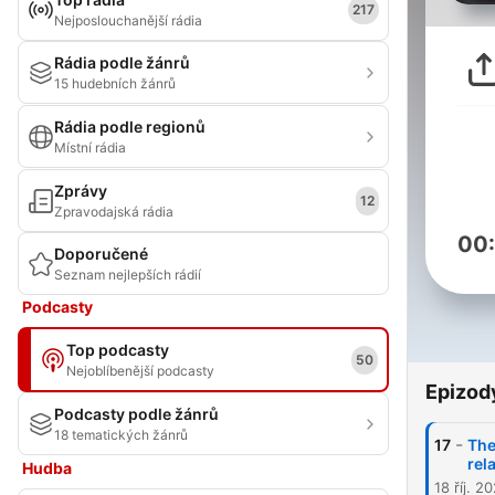
217
Nejposlouchanější rádia
Rádia podle žánrů
15 hudebních žánrů
Rádia podle regionů
Místní rádia
Zprávy
12
Zpravodajská rádia
00
Doporučené
Seznam nejlepších rádií
Podcasty
Top podcasty
50
Nejoblíbenější podcasty
Epizod
Podcasty podle žánrů
18 tematických žánrů
-
17
The
rel
Hudba
18 říj. 2