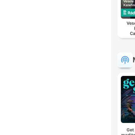
Vese
Ca
Get 
medita