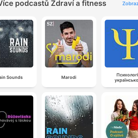
Více podcastů Zdraví a fitness
Zobraz
Психолог
ain Sounds
Marodi
українськ