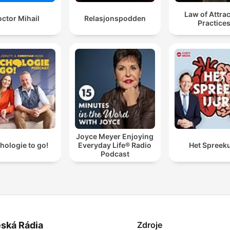
Law of Attra
ctor Mihail
Relasjonspodden
Practice
Joyce Meyer Enjoying
hologie to go!
Everyday Life® Radio
Het Spreek
Podcast
ská Rádia
Zdroje