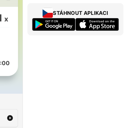
 of
of
STÁHNOUT APLIKACI
1
x
es,
re.
ery
hore
:00
if
यक
नों