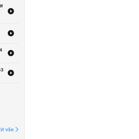
ज़ में
ाल
ने
ट
ा, सो
 जिनका
. हर
64
.
63
it vše