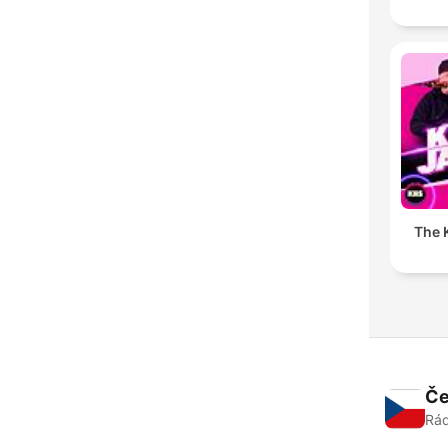
The K
Če
Rád