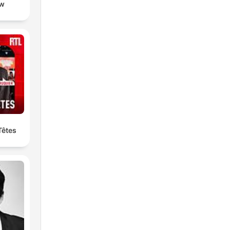
ow
Têtes