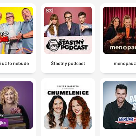
í už to nebude
Šťastný podcast
menopauz