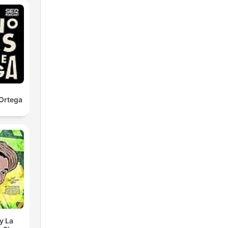
Ortega
y La