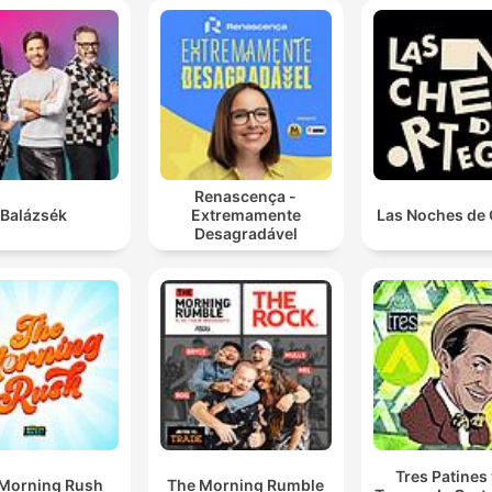
Renascença -
Balázsék
Extremamente
Las Noches de 
Desagradável
Tres Patines 
Morning Rush
The Morning Rumble