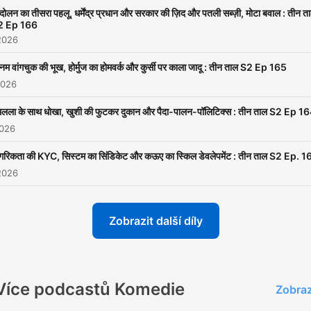
लोग हफ़्ते की घटनाओं पर अतरंगी अंदा
दोलन का तीसरा पहलू, धर्मेंद्र प्रधान और सरकार की ज़िद और पतली सब्ज़ी, मोटा बवाल : तीन त
बातें करते हैं, ठहाकों के साथ और अप
2 Ep 166
अपने biases के साथ. ये पॉडकास्
2026
सबके लिए नहीं है. जो घर फूंके आपन
नम वांगचुक की भूख, होर्मुज का होमवर्क और कुर्सी पर काला जादू : तीन ताल S2 Ep 165
चले हमारे साथ. यानी वही लोग सुनें
2026
आहत होने का पैरामीटर ज़रा ऊंचा हो
मलला के साथ धोखा, खुशी की फुटकर दुकान और पैदा-पालन-पॉलिटिक्स : तीन ताल S2 Ep 1
शनिवार, आज तक रेडियो पर. जय हो
2026
गरिकता की KYC, सिस्टम का सिंडिकेट और कऊए का स्किल डेवलेपमेंट : तीन ताल S2 Ep. 1
2026
Zobrazit další díly
Více podcastů Komedie
Zobraz