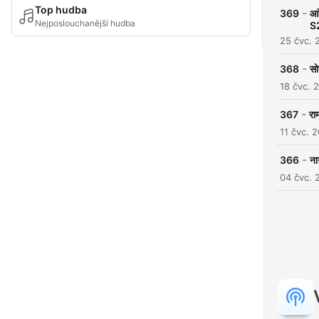
Top hudba
-
369
आं
Nejposlouchanější hudba
S
25 čvc. 
-
368
सो
18 čvc. 
-
367
रा
11 čvc. 
-
366
ना
04 čvc. 