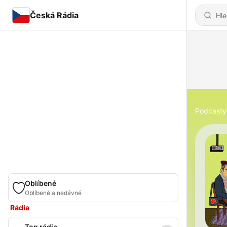
Česká Rádia
Podcasty
Oblíbené
Oblíbené a nedávné
Rádia
Top rádia