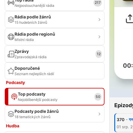
217
Nejposlouchanější rádia
Rádia podle žánrů
15 hudebních žánrů
Rádia podle regionů
Místní rádia
Zprávy
12
Zpravodajská rádia
00
Doporučené
Seznam nejlepších rádií
Podcasty
Top podcasty
50
Nejoblíbenější podcasty
Epizod
Podcasty podle žánrů
18 tematických žánrů
-
370
गन
Hudba
01 srp. 