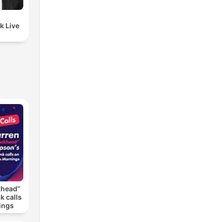
k Live
khead”
k calls
ings