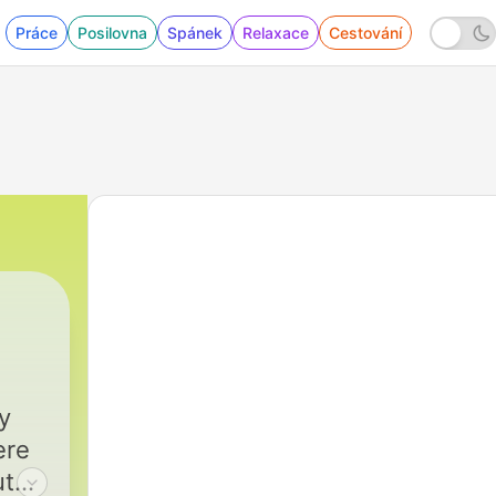
Práce
Posilovna
Spánek
Relaxace
Cestování
y
ere
ut