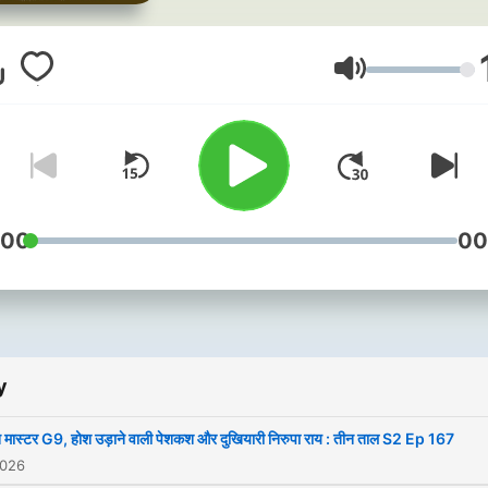
various issues with a pinch
humour and fun. The topic 
conversation varies from
Hlasitost
politics, Indian society, jok
Viral stuff on social media,
food, movies and many mo
Catch your share of fun ev
Saturday with Kamlesh Kis
:00
00
Singh, Kuldeep Mishra & As
Khan.
y
इस पॉडकास्ट के नायक और खलना
हैं,तीन तिलंगे- कमलेश किशोर सिंह,
 मास्टर G9, होश उड़ाने वाली पेशकश और दुखियारी निरुपा राय : तीन ताल S2 Ep 167
आसिफ खान और कुलदीप मिश्र. ये ती
2026