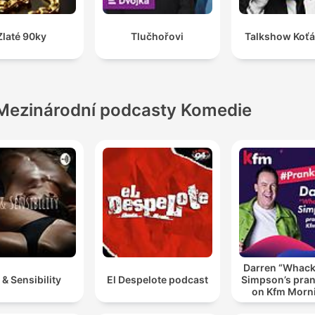
Zlaté 90ky
Tlučhořovi
Talkshow Koťá
Mezinárodní podcasty Komedie
Darren “Whac
 & Sensibility
El Despelote podcast
Simpson’s pran
on Kfm Morn