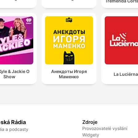
Tremenda Cort
yle & Jackie O
Анекдоты Игоря
La Luciérn
Show
Маменко
ská Rádia
Zdroje
Provozovatelé vysílání
ia a podcasty
Widgety