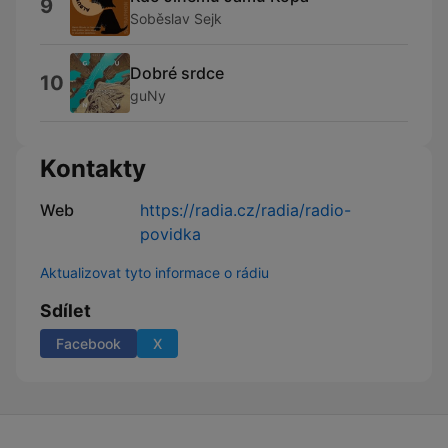
9
Soběslav Sejk
Dobré srdce
10
guNy
Kontakty
Web
https://radia.cz/radia/radio-
povidka
Aktualizovat tyto informace o rádiu
Sdílet
Facebook
X