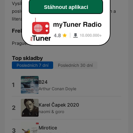
Vysílání je vedeno v českém jazyce a je určeno
Stáhnout aplikaci
posluchačům, kteří hledají soustředěný poslech a
literární obsah v digitálním prostředí.
Frekvence Rádio Povídka:
Prague:
Online
Top skladby
Posledních 7 dní
Posledních 30 dní
B24
1
Arthur Conan Doyle
Karel Čapek 2020
2
naomi & goro
Mirotice
3