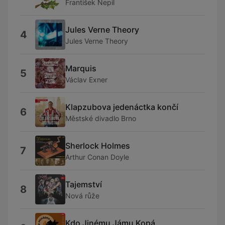
František Nepil
Jules Verne Theory
4
Jules Verne Theory
Marquis
5
Václav Exner
Klapzubova jedenáctka končí
6
Městské divadlo Brno
Sherlock Holmes
7
Arthur Conan Doyle
Tajemství
8
Nová růže
Kdo Jinému Jámu Kopá