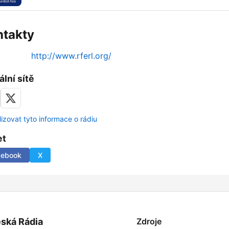
ntakty
http://www.rferl.org/
ální sítě
lizovat tyto informace o rádiu
et
cebook
X
ská Rádia
Zdroje