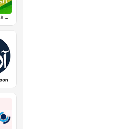
IRIB R Varzesh رادیو ورزش
oon