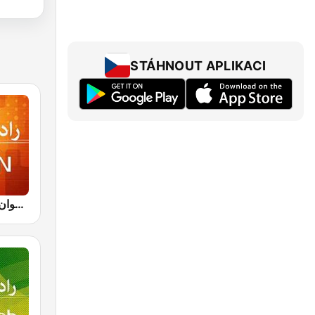
STÁHNOUT APLIKACI
IRIB R Javan راديو جوان