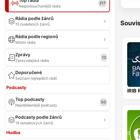
Top rádia
217
Nejposlouchanější rádia
Rádia podle žánrů
Souvis
15 hudebních žánrů
Rádia podle regionů
Místní rádia
Zprávy
12
Zpravodajská rádia
Doporučené
Seznam nejlepších rádií
Podcasty
Top podcasty
50
Nejoblíbenější podcasty
Podcasty podle žánrů
18 tematických žánrů
Hudba