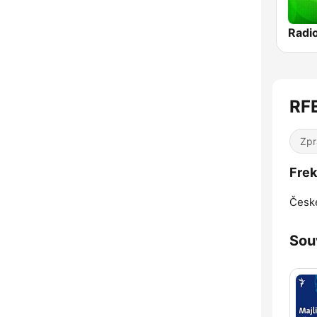
RFE
Zpr
Frek
České
Sou