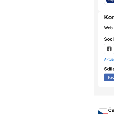
Ko
Web
Soci
Aktua
Sdíl
Fa
Če