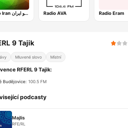
Radio Iran رادیو ایران
Radio AVA
Radio Eram
RL 9 Tajik
ávy
Mluvené slovo
Místní
vence RFERL 9 Tajik:
 Budějovice:
100.5 FM
visející podcasty
Majlis
RFE/RL