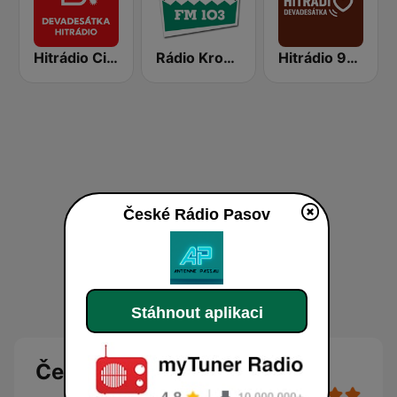
Hitrádio City Devadesátka
Rádio Krokodýl FM
Hitrádio 90tka
České Rádio Pasov
Stáhnout aplikaci
České Rádio Pasov online