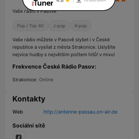
Vaše rádio v Pasově
Pop / Top 40
J-pop
K-pop
Vaše rádio můžete v Pasově slyšet i v České
republice a vysílat z města Strakonice. Uslyšíte
nejvíce hudby s největším počtem hitů! v mixu!
Frekvence České Rádio Pasov:
Strakonice:
Online
Kontakty
Web
http://antenne-passau.on-air.de
Sociální sítě