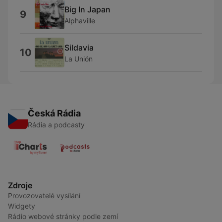
Big In Japan
9
Alphaville
Sildavia
10
La Unión
Česká Rádia
Rádia a podcasty
Zdroje
Provozovatelé vysílání
Widgety
Rádio webové stránky podle zemí