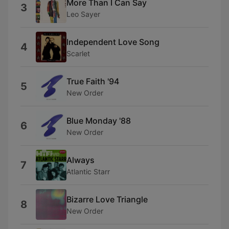
More Than I Can Say
3
Leo Sayer
Independent Love Song
4
Scarlet
True Faith '94
5
New Order
Blue Monday '88
6
New Order
Always
7
Atlantic Starr
Bizarre Love Triangle
8
New Order