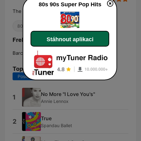
80s 90s Super Pop Hits
The best hits pop 80s & 90s
80. léta
90. léta
Stáhnout aplikaci
Frekvence 80s 90s Super Pop Hits:
Barcelona:
Online
Top skladby
Posledních 7 dní
Posledních 30 dní
No More "I Love You's"
1
Annie Lennox
True
2
Spandau Ballet