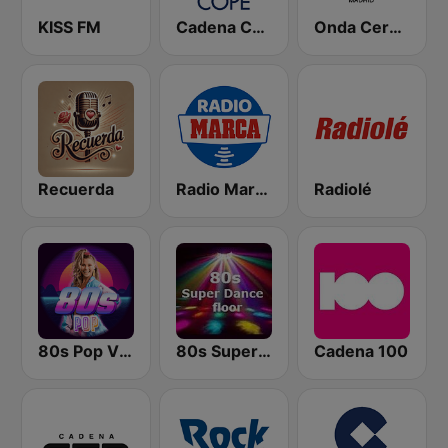
KISS FM
Cadena COPE
Onda Cero Madrid
Recuerda
Radio Marca Nacional
Radiolé
80s Pop Vibes
80s Super Dance Floor
Cadena 100