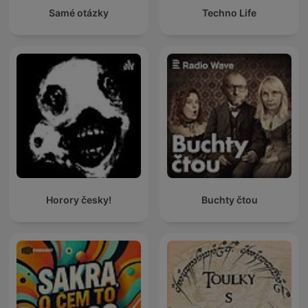
Samé otázky
Techno Life
Horory česky!
Buchty čtou