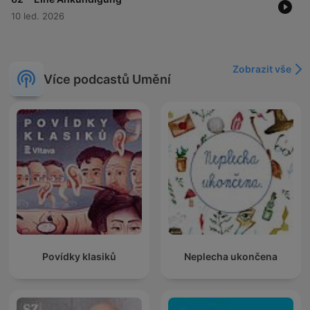
10 led. 2026
Zobrazit vše
Více podcastů Umění
Povídky klasiků
Neplecha ukončena