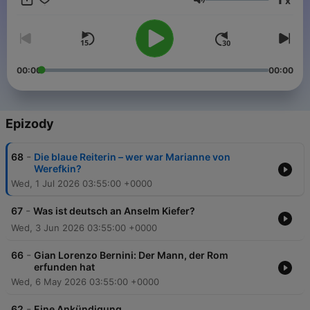
x
Telefonjoker bieten jeweils neue Einblicke. Und am Ende hat
Hlasitost
jeder – auch mit geschlossenen Augen – einen Kopf voller
Bilder. Florian Illies schreibt, seit er denken und sehen kann,
über Kunst. Er gründete nach seinem Kunstgeschichtsstudium
das Magazin “Monopol” und war lange Jahre Leiter des
Auktionshauses Villa Grisebach. Er ist Autor der Bücher “1913"
00:00
00:00
und “Generation Golf” und Mitglied des Herausgeberrats der
ZEIT. Giovanni di Lorenzo ist Chefredakteur der ZEIT und ein
leidenschaftlicher Kunstliebhaber. Dieser Podcast wird
produziert von Pool Artists.
Epizody
-
68
Die blaue Reiterin – wer war Marianne von
Werefkin?
Wed, 1 Jul 2026 03:55:00 +0000
-
67
Was ist deutsch an Anselm Kiefer?
Wed, 3 Jun 2026 03:55:00 +0000
-
66
Gian Lorenzo Bernini: Der Mann, der Rom
erfunden hat
Wed, 6 May 2026 03:55:00 +0000
-
62
Eine Ankündigung