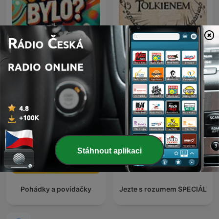
Sakra, o čem to bylo?
Toulky s Tolkienem
Stáhnout aplikaci
Pohádky a povídačky
Jezte s rozumem SPECIÁL