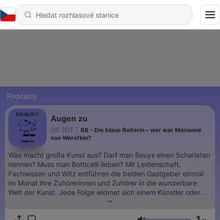
Podcasty
Augen zu
DIE ZEIT
|
68 - Die blaue Reiterin – wer war Marianne
von Werefkin?
Was macht große Kunst aus? Darf man Beuys einen Scharlatan
nennen? Muss man Botticelli lieben? Mit Leidenschaft,
Fachwissen und Witz entführen die beiden Gastgeber einmal
im Monat ihre Zuhörerinnen und Zuhörer in die wunderbare
Welt der Kunst. Jede Folge widmet sich einem Künstler oder
einer Künstlerin, ihren biografischen Wendungen, ihren besten
Werken, ihren seltsamsten Ansichten. Überraschende
1