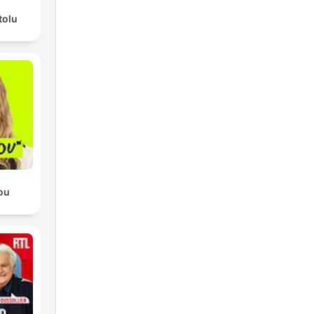
tolu
ou