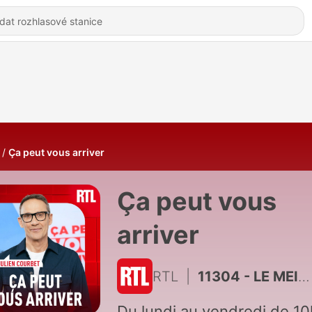
Ça peut vous arriver
Ça peut vous
arriver
RTL
|
11304 - LE MEILLEUR DE JULIEN COURBET - Une mouche harcèle l'animateur, B. Sabbah et ses éternels problèmes d'élocution... Ce qu'il ne fallait pas rater cette saison
Du lundi au vendredi de 10