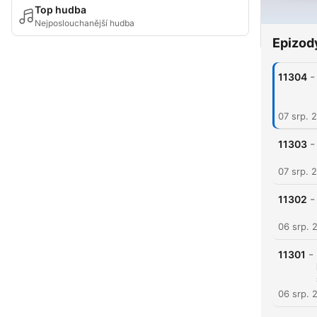
Top hudba
Nejposlouchanější hudba
Epizod
-
11304
07 srp. 
-
11303
07 srp. 
-
11302
06 srp. 
-
11301
06 srp. 