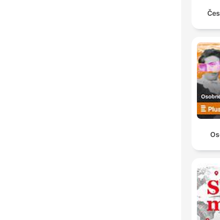
Čes
Os