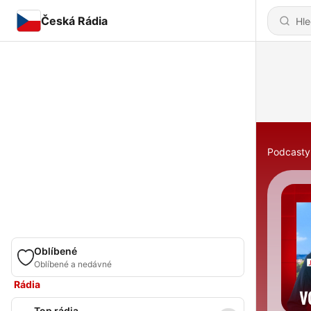
Česká Rádia
Podcasty
Oblíbené
Oblíbené a nedávné
Rádia
Top rádia