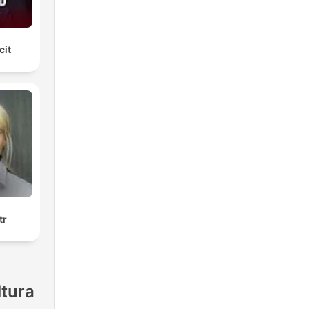
cit
tr
ltura