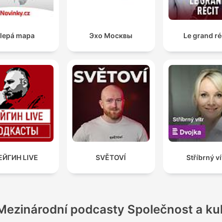
lepá mapa
Эхо Москвы
Le grand ré
ЕЙГИН LIVE
SVĚTOVÍ
Stříbrný ví
Mezinárodní podcasty Společnost a ku