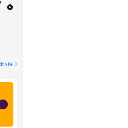
s
it vše