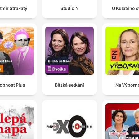
tmír Strakatý
Studio N
U Kulatého s
obnost Plus
Blízká setkání
Na Výborn