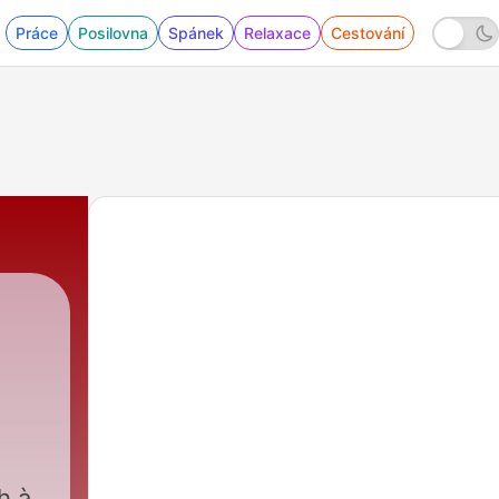
Práce
Posilovna
Spánek
Relaxace
Cestování
h à