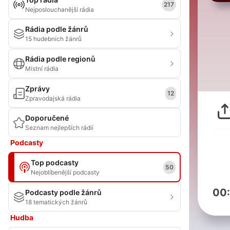
217
Nejposlouchanější rádia
Rádia podle žánrů
15 hudebních žánrů
Rádia podle regionů
Místní rádia
Zprávy
12
Zpravodajská rádia
Doporučené
Seznam nejlepších rádií
Podcasty
Top podcasty
50
Nejoblíbenější podcasty
00
Podcasty podle žánrů
18 tematických žánrů
Hudba