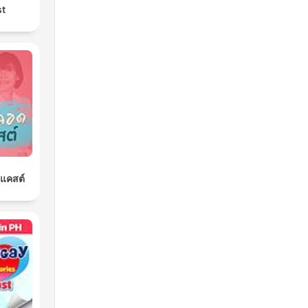
st
ดแคสต์