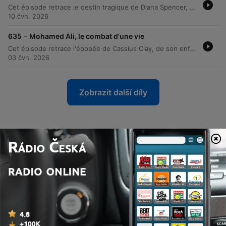
Cet épisode retrace le destin tragique de Diana Spencer, de son enfance marquée par le divorce de ses parents à son ascension au sein de la monarchie britannique. À travers l'analyse de son mariage avec le prince Charles, l'épisode explore les tensions conjugales, l'impact de la célébrité et la dégradation de sa santé mentale face aux pressions de la Couronne. Le récit poursuit ensuite la fin de vie de la princesse, de sa séparation officielle à sa relation avec Dodi Al-Fayed, jusqu'à sa mort tragique dans le tunnel de l'Alma. L'entretien avec Isabelle Rivère permet de mesurer l'impact de sa personnalité unique sur la monarchie et l'héritage durable qu'elle laisse après sa disparition.
10 čvn. 2026
-
635
Mohamed Ali, le combat d'une vie
Cet épisode retrace l'épopée de Cassius Clay, de son enfance marquée par la ségrégation dans le Kentucky à sa gloire olympique et son premier titre mondial. Nous explorons sa transformation en Mohamed Ali, une mutation profonde liée à sa conversion à l'Islam et à ses engagements politiques contre la guerre du Vietnam, qui ont transformé le champion en icône mondiale. À travers l'analyse de sa carrière, nous abordons ses exploits légendaires comme le 'Rumble in the Jungle' jusqu'au déclin de sa santé face à la maladie de Parkinson. L'entretien souligne comment l'impact sociétal et culturel d'Ali a transcendé le ring pour faire de lui un messager de la paix universel.
03 čvn. 2026
Zobrazit další díly
Zobrazit vše
Více podcastů Společnost a
kultura