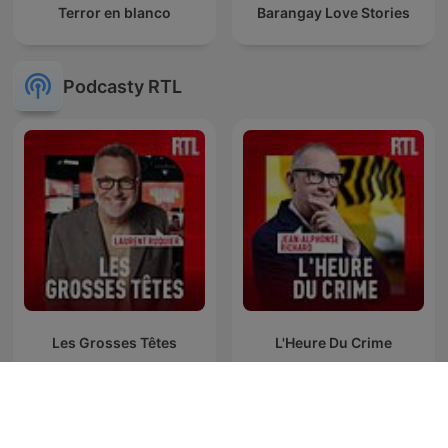
Terror en blanco
Barangay Love Stories
Podcasty RTL
Les Grosses Têtes
L'Heure Du Crime