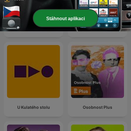
Stáhnout aplikaci
Čestmír Strakatý
Studio N
U Kulatého stolu
Osobnost Plus