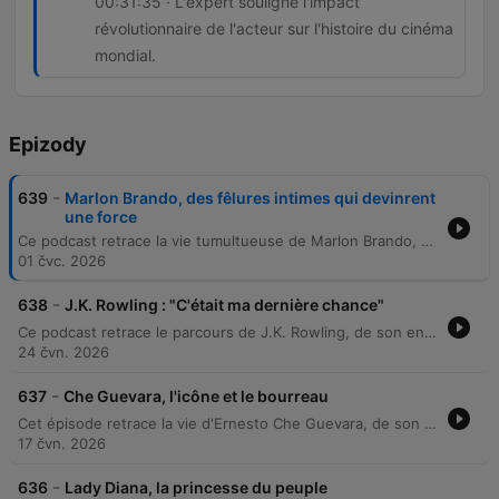
00:31:35 · L'expert souligne l'impact
révolutionnaire de l'acteur sur l'histoire du cinéma
mondial.
Epizody
-
639
Marlon Brando, des fêlures intimes qui devinrent
une force
Ce podcast retrace la vie tumultueuse de Marlon Brando, de son enfance marquée par la violence et l'abandon à son ascension fulgurante à New York sous la méthode Stella Adler. L'épisode explore son tempérament rebelle, sa sexualité libérée et son statut de sex-symbol incontrôlable à Hollywood. Le récit poursuit l'exploration de ses relations passionnées, de ses déboires financiers et de sa transformation physique. À travers un entretien avec François Forestier, nous analysons son rapport complexe à l'industrie, son retrait vers la Polynésie et l'impact durable de ses performances mythiques sur l'histoire du cinéma.
01 čvc. 2026
-
638
J.K. Rowling : "C'était ma dernière chance"
Ce podcast retrace le parcours de J.K. Rowling, de son enfance modeste en Angleterre et ses épreuves personnelles marquées par la précarité et la maladie, jusqu'à l'ascension fulgurante de la saga Harry Potter. L'épisode explore sa transition de l'anonymat au succès mondial et analyse, avec Edwige Pasquet de Gallimard Jeunesse, les raisons de ce phénomène éditorial unique et sa volonté de diversifier son œuvre.
24 čvn. 2026
-
637
Che Guevara, l'icône et le bourreau
Cet épisode retrace la vie d'Ernesto Che Guevara, de son enfance asthmatique en Argentine à son rôle de révolutionnaire en Cuba. Il explore sa transformation d'étudiant en médecine et voyageur en Amérique du Sud vers un chef de guérilla implacable, marqué par ses rencontres avec Fidel Castro. L'épisode analyse également l'ascension, la mythification et la fin tragique du révolutionnaire, de son rôle d'ambassadeur à son exécution en Bolivie. À travers un entretien avec l'écrivain Serge Raffi, nous explorons la construction du mythe romantique du Che, ses dérives politiques, ainsi que les mystères entourant sa mort.
17 čvn. 2026
-
636
Lady Diana, la princesse du peuple