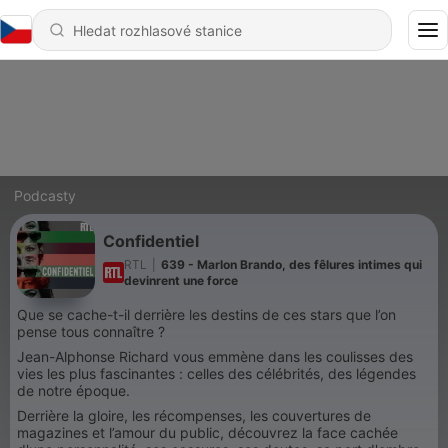
Podcasty
Confidentiel
RTL
|
639 - Marlon Brando, des fêlures intimes qui
devinrent une force
Que se cache-t-il derrière les destins de ces stars que l’on
pense tous connaître ?
Jean-Alphonse Richard vous emmène dans les coulisses des
vies les plus fascinantes : celles des célébrités, des légendes
de notre époque.
Derrière la gloire, les récompenses, les couvertures de
magazines et l’amour du public, découvrez la face cachée