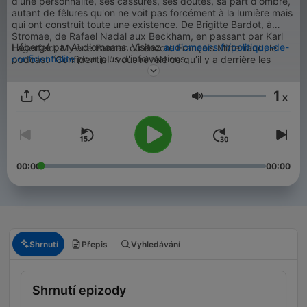
d'une personnalité, ses cassures, ses doutes, sa part d'ombre,
autant de fêlures qu'on ne voit pas forcément à la lumière mais
qui ont construit toute une existence. De Brigitte Bardot, à
Stromae, de Rafael Nadal aux Beckham, en passant par Karl
Hébergé par Audiomeans. Visitez
audiomeans.fr/politique-de-
Lagerfeld, Mylène Farmer ou encore François Mitterrand, le
confidentialite
pour plus d'informations.
podcast "Confidentiel" vous révèle ce qu’il y a derrière les
parcours hors normes des icônes de cinéma, de la musique, de
la mode, du sport, de la politique ou encore de la royauté.
1
Témoignages, archives sonores et révélations exclusives vous
x
Hlasitost
invitent à redécouvrir ces célébrités sous un nouveau jour, loin
des projecteurs.
00:00
00:00
Shrnutí
Přepis
Vyhledávání
Shrnutí epizody