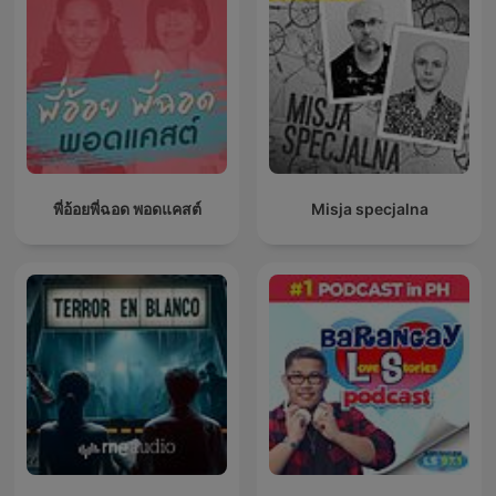
พี่อ้อยพี่ฉอด พอดแคสต์
Misja specjalna