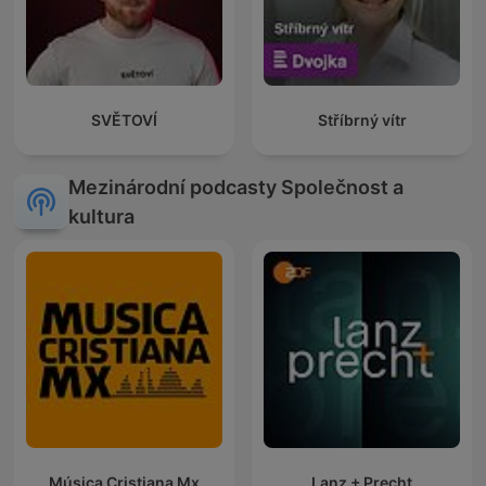
SVĚTOVÍ
Stříbrný vítr
Mezinárodní podcasty Společnost a
kultura
Música Cristiana Mx
Lanz + Precht