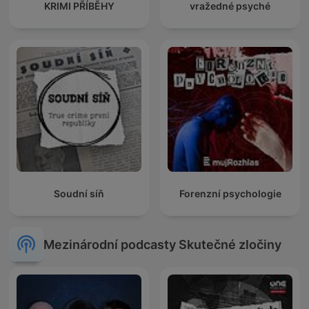
KRIMI PŘÍBĚHY
vražedné psyché
Soudní síň
Forenzní psychologie
Mezinárodní podcasty Skutečné zločiny