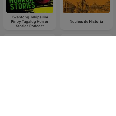
Kwentong Takipsilim
Pinoy Tagalog Horror
Noches de Historia
Stories Podcast
Aktenzeichen XY…
Unvergessene
Napleiten
Verbrechen