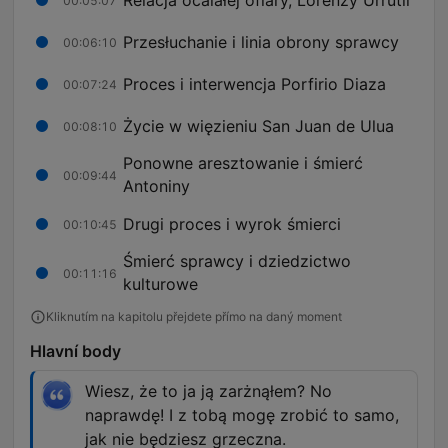
00:05:07
Przesłuchanie i linia obrony sprawcy
00:06:10
Proces i interwencja Porfirio Diaza
00:07:24
Życie w więzieniu San Juan de Ulua
00:08:10
Ponowne aresztowanie i śmierć
00:09:44
Antoniny
Drugi proces i wyrok śmierci
00:10:45
Śmierć sprawcy i dziedzictwo
00:11:16
kulturowe
Kliknutím na kapitolu přejdete přímo na daný moment
Hlavní body
Wiesz, że to ja ją zarżnąłem? No
naprawdę! I z tobą mogę zrobić to samo,
jak nie będziesz grzeczna.