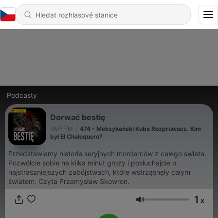
Podcasty
Dorwać bestię
RMF FM
|
474 - Meksykański Kuba Rozpruwacz. Kim
był El Chalequero?
Przedstawiamy historie seryjnych morderców z całego świata.
Pozwólcie sobie na kilka minut grozy i posłuchajcie o
najstraszniejszych zabójstwach, które wstrząsnęły całym
światem. Czyta Przemysław Skowron.
1
x
Hlasitost