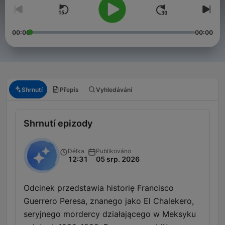
00:00
00:00
Shrnutí
Přepis
Vyhledávání
Shrnutí epizody
Délka
Publikováno
12:31
05 srp. 2026
Odcinek przedstawia historię Francisco
Guerrero Peresa, znanego jako El Chalekero,
seryjnego mordercy działającego w Meksyku