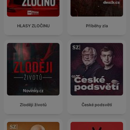
HLASY ZLOČINU
Příběhy zla
Zloději životů
České podsvětí