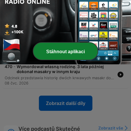
-
472
Uciekł z więzienia i zamienił okolicę w piekło.
Potwór z Miramichi
Odcinek przedstawia historię Alaina Legera, znanego jako Potwór z Miramichi, który w 1989 roku terroryzował prowincję Nowy Brunszwik w Kanadzie. Po ucieczce ze szpitala podczas transportu więźnia, Leger przez siedem miesięcy dokonywał brutalnych morderstw, unikając wykrycia dzięki doskonałej znajomości lokalnych lasów i umiejętnościom przetrwania. Narracja szczegółowo opisuje serię zbrodni, w tym ataki na starsze kobiety oraz księdza, a także narastającą histerię społeczną w regionie. Kluczowym elementem historii jest przełom w krymulaistyce, gdyż to właśnie badania DNA stały się głównym dowodem, który doprowadził do skazania sprawcy i zakończył jego krwawą odyseję.
22 čvc. 2026
-
471
Strzelbę ukrył w futerale od gitary. Masakra w
klubie weteranów
Odcinek opisuje brutalną masakrę, która miała miejsce 8 grudnia 2001 roku w klubie RSA w Panmure, Nowa Zelandia. Sprawcą był William Dwayne Bell, młody recydywista z ponad setką wyroków, który dokonał ataku z motywacji zemsty oraz chęci kradzieży pieniędzy po swoim zwolnieniu z pracy w tym miejscu. Podczas ataku Bell zastrzelił trzy osoby i dotkliwie ranił czwartą, używając strzelby nie tylko do strzałów, ale także jako narzędzia tortur. Zbrodnia ta wstrząsnęła Nową Zelandią, doprowadziła do zaostrzenia prawa dotyczącego zwolnień warunkowych i zakończyła się wyrokiem dożywocia dla sprawcy.
Stáhnout aplikaci
15 čvc. 2026
-
470
Wymordował własną rodzinę. 3 lata później
dokonał masakry w innym kraju
Odcinek przedstawia historię dwóch krwawych masakr dokonanych przez tę samą osobę: Adrogo, syna Urwinio, znanego później jako William Unek. Pierwsza zbrodnia miała miejsce w 1954 roku w Kongu Belgijskim, gdzie sprawca wymordował 20 członków swojej rodziny z powodu rzekomego sabotażu jego małżeństwa przez magię i klątwy. Po ucieczce do Tanganyki, mężczyzna przyjął nową tożsamość i wstąpił do policji, by w 195łych latach dokonać serii brutalnych ataków w Malampace, w których zginęło kilkadziesiąt osób. Narracja śledzi drogę ucieczki mordercy, proces identyfikacji jego prawdziwej tożsamości przez dawnego sąsiada oraz dramatyczne okoliczności jego pojmania podczas obławy. Dokumentacja obejmuje szczegóły dotyczące motywów, przebiegu ataków na funkcjonariuszy oraz tragiczny bilans ofiar, łącząc te wydarzenia z późniejszymi masowymi strzelaninami w historii świata.
08 čvc. 2026
Zobrazit další díly
Zobrazit vše
Více podcastů Skutečné