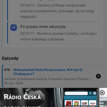
00:06:10 · Sprawca próbuje manipulować
podczas przesłuchania, powołując się na swoją
religijność.
Po prostu mnie wkurzyła.
00:10:17 · Morderca podaje trywialny i szokujący
motyw kolejnego zabójstwa.
Epizody
-
474
Meksykański Kuba Rozpruwacz. Kim był El
Chalequero?
Odcinek przedstawia historię Francisco Guerrero Peresa, znanego jako El Chalekero, seryjnego mordercy działającego w Meksyku w latach 1880-1888. Program przybliża tragiczne losy jego ofiar, makabryczny modus operandi sprawcy oraz proces kryminalistyczny, który doprowadził do jego ujęcia. Narracja obejmuje również wątek kontrowersyjnego skrócenia kary przez dyktatora Porfirio Diaza oraz późniejszą ponowną działalność przestępczą mordercy. Analiza skupia się na profilu psychologicznym sprawcy, który mimo pozornej religijności i zamiłowania do elegancji, wykazywał skrajne okrucieństwo. Słuchacz poznaje kulisy śledztwa prowadzonego przez detektywa Francisco Chaveza oraz historię ocalałej ofiary, która odegrała kluczową rolę w demaskacji mordercy.
05 srp. 2026
-
473
Zabił 9 kobiet i wyszedł na wolność. Potwór z
Turynu - Giancarlo Giudice
Odcinek przedstawia historię Giancarlo Giudice, znanego jako Potwór z Turynu, który w latach 1983–1986 zamordował dziewięć kobiet. Motywem jego zbrodni była nienawiść do kobiet, zakorzeniona w traumatycznym dzieciństwie, przemocy ze strony ojca oraz porzuceniu przez niego na rzecz nowej żony. Tekst opisuje przebieg jego działalności jako kierowcy ciężarówki, wykorzystującego pracę do atakowania prostytutek. Po serii brutalnych morderstw Giudice został schwytany podczas rutynowej kontroli drogowej i przyznał się do winy. Mimo wyroków więzienia, po ponad 22 latach został zwolniony warunkowo i obecnie przebywa w ukryciu pod zmienioną tożsamością.
29 čvc. 2026