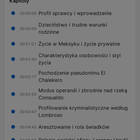
Kapitoly
Profil sprawcy i wprowadzenie
00:00:06
Dzieciństwo i trudne warunki
00:00:30
rodzinne
Życie w Meksyku i życie prywatne
00:01:01
Charakterystyka osobowości i styl
00:01:40
życia
Pochodzenie pseudonimu El
00:02:17
Chalekero
Modus operandi i zbrodnie nad rzeką
00:02:55
Consualdo
Profilowanie kryminalistyczne według
00:03:47
Lombroso
Aresztowanie i rola świadków
00:04:40
Relacja ocalałej ofiary, Lorenzy Urrutii