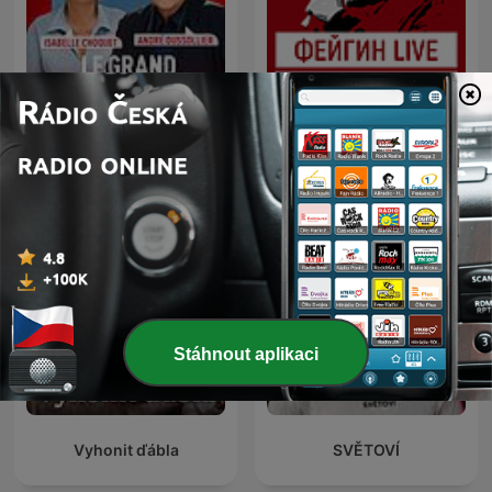
Le grand récit
ФЕЙГИН LIVE
Stáhnout aplikaci
Vyhonit ďábla
SVĚTOVÍ