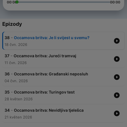
00:00
00:00
Epizody
-
38
Occamova britva: Je li svijest u svemu?
18 čvn. 2026
-
37
Occamova britva: Jureći tramvaj
11 čvn. 2026
-
36
Occamova britva: Građanski neposluh
04 čvn. 2026
-
35
Occamova britva: Turingov test
28 květen 2026
-
34
Occamova britva: Nevidljiva tjelešca
21 květen 2026