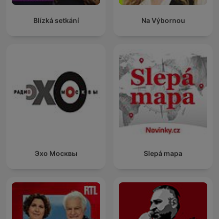
Blízká setkání
Na Výbornou
Эхо Москвы
Slepá mapa