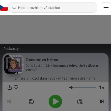
Podcasty
Occamova britva
Dario Špelić
|
38 - Occamova britva: Je li svijest u
svemu?
Emisija o filozofskim i etičkim teorijama i dilemama.
1
x
Hlasitost