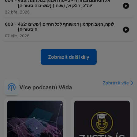
-
604
463: אל הגיהנום ובחזרה - טייסת העמק במלחמת
יוה"כ, חלק א', (ש.ח.) [עושים היסטוריה]
22 bře. 2026
-
603
462: לוקה, האב הקדמון המשותף לכל החיים [עושים
היסטוריה]
07 bře. 2026
Zobrazit další díly
Zobrazit vše
Více podcastů Věda