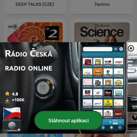
DEEP TALKS [CZE]
Techno
IQ - Wissenschaft und
The Rest Is Science
Forschung
Stáhnout aplikaci