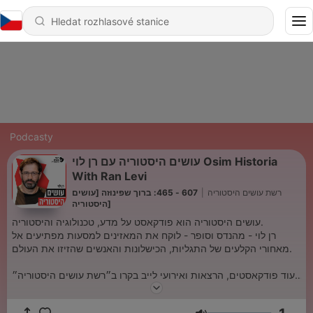
Podcasty
עושים היסטוריה עם רן לוי Osim Historia
With Ran Levi
607 - 465: ברוך שפינוזה [עושים
|
רשת עושים היסטוריה
היסטוריה]
עושים היסטוריה הוא פודקאסט על מדע, טכנולוגיה והיסטוריה.
רן לוי - מהנדס וסופר - לוקח את המאזינים למסעות מפתיעים אל
מאחורי הקלעים של התגליות, הכישלונות והאנשים שהזיזו את העולם.
לעוד פודקאסטים, הרצאות ואירועי לייב בקרו ב״רשת עושים היסטוריה״
והרשמו לניוזלטר.