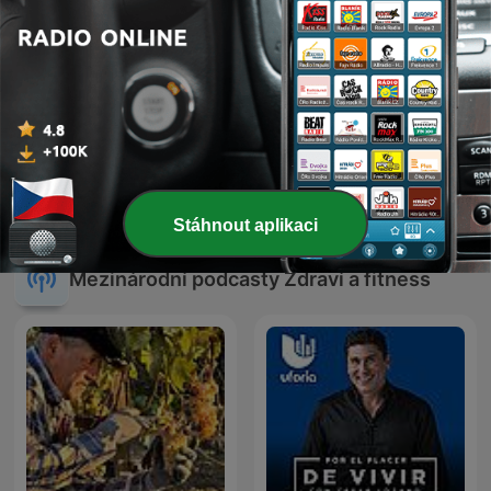
MUDrování s...
Zhasni
Stáhnout aplikaci
Mezinárodní podcasty Zdraví a fitness