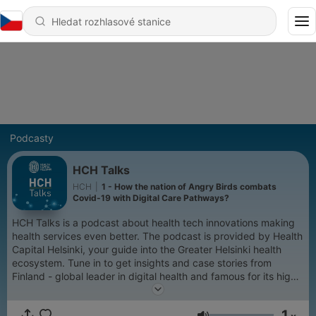
Podcasty
HCH Talks
HCH
|
1 - How the nation of Angry Birds combats
Covid-19 with Digital Care Pathways?
HCH Talks is a podcast about health tech innovations making
health services even better. The podcast is provided by Health
Capital Helsinki, your guide into the Greater Helsinki health
ecosystem. Tune in to get insights and case stories from
Finland - global leader in digital health and famous for its high-
class healthcare.
1