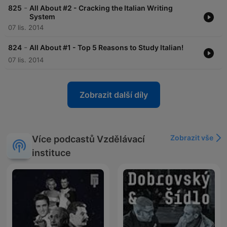
-
825
All About #2 - Cracking the Italian Writing
System
07 lis. 2014
-
824
All About #1 - Top 5 Reasons to Study Italian!
07 lis. 2014
Zobrazit další díly
Zobrazit vše
Více podcastů Vzdělávací
instituce