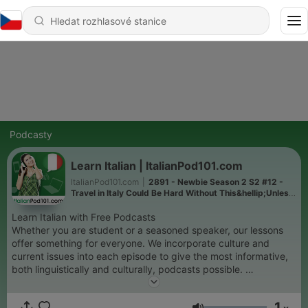
Podcasty
Learn Italian | ItalianPod101.com
ItalianPod101.com
|
2891 - Newbie Season 2 S2 #12 -
Travel in Italy Could Be Hard Without This&hellip;Unless
You Come by Horse!
Learn Italian with Free Podcasts
Whether you are student or a seasoned speaker, our lessons
offer something for everyone. We incorporate culture and
current issues into each episode to give the most informative,
both linguistically and culturally, podcasts possible.
For those of you with just the plane ride to prepare, check our
survival phrase series at ItalianPod101.com. One of these
1