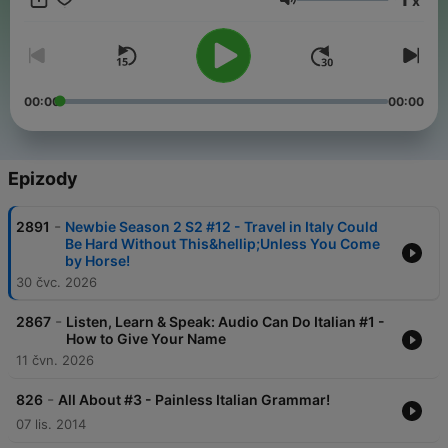
x
phrases just might turn your trip into the best one ever!
Hlasitost
00:00
00:00
Epizody
-
2891
Newbie Season 2 S2 #12 - Travel in Italy Could
Be Hard Without This&hellip;Unless You Come
by Horse!
30 čvc. 2026
-
2867
Listen, Learn & Speak: Audio Can Do Italian #1 -
How to Give Your Name
11 čvn. 2026
-
826
All About #3 - Painless Italian Grammar!
07 lis. 2014