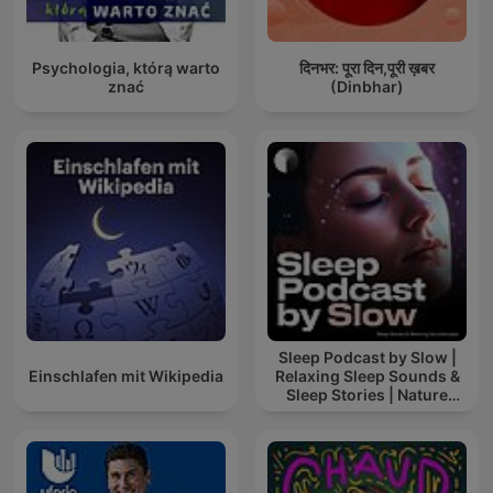
Psychologia, którą warto
दिनभर: पूरा दिन,पूरी ख़बर
znać
(Dinbhar)
Sleep Podcast by Slow |
Einschlafen mit Wikipedia
Relaxing Sleep Sounds &
Sleep Stories | Nature
Sound For Sleep | ASMR