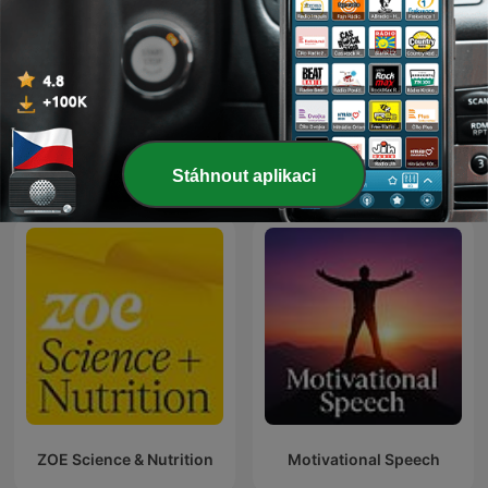
Nutri podcast Markéty
MUDrování s...
Gajdošové
Stáhnout aplikaci
Mezinárodní podcasty Zdraví a fitness
ZOE Science & Nutrition
Motivational Speech