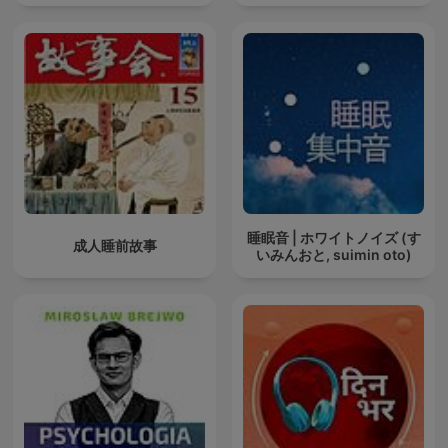
睡眠音 | ホワイトノイズ (す
成人睡前故事
いみんおと, suimin oto)