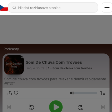
Podcasty
Som De Chuva Com Trovões
Isaque Souza
|
1 - Som de chuva com trovões
Som de chuva com trovões para relaxar e dormir rapidamente
😴😴
1
x
Hlasitost